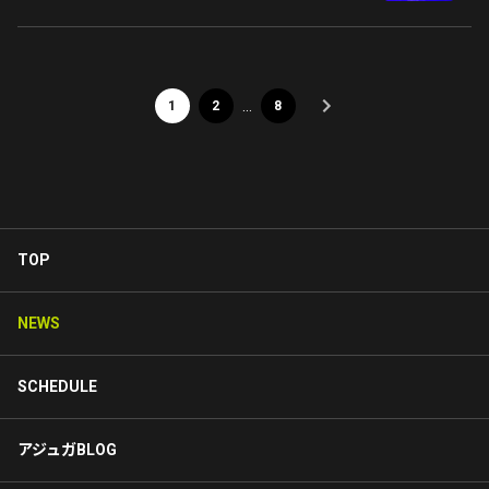
…
1
2
8
TOP
NEWS
SCHEDULE
アジュガBLOG